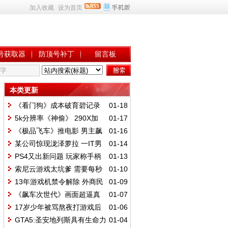
加入收藏
设为首页
号获取器
防顶号补丁
留言板
本类更新
《看门狗》成本破育碧记录
01-18
已花6500万刀
5k分辨率《神偷》 290X加
01-17
APU也流畅运行
《极品飞车》推电影 男主飙
01-16
车花絮曝光
某公司惊现泷泽萝拉 一IT男
01-14
却无动于衷
PS4又出新问题 玩家称手柄
01-13
易揉坏
索尼云游戏太坑爹 需要每秒
01-10
5M的网速
13年游戏机禁令解除 外商民
01-09
族企业齐踏入
《飙车次世代》画面超逼真
01-07
游戏演示视频
17岁少年被骂熬夜打游戏后
01-06
喝农药自杀
GTA5:圣安地列斯具有生命力
01-04