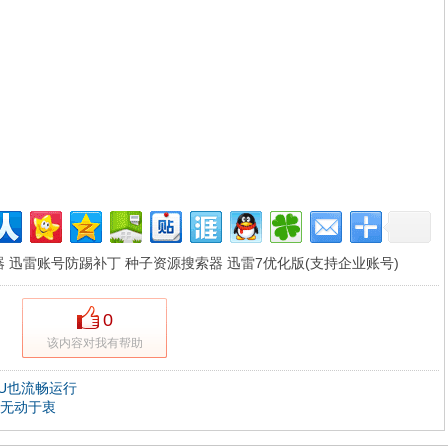
器
迅雷账号防踢补丁
种子资源搜索器
迅雷7优化版(支持企业账号)
0
该内容对我有帮助
PU也流畅运行
却无动于衷