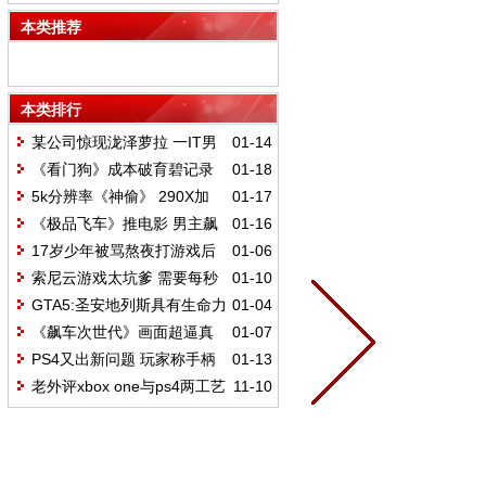
玩家易沉迷
本类推荐
本类排行
某公司惊现泷泽萝拉 一IT男
01-14
却无动于衷
《看门狗》成本破育碧记录
01-18
已花6500万刀
5k分辨率《神偷》 290X加
01-17
APU也流畅运行
《极品飞车》推电影 男主飙
01-16
车花絮曝光
17岁少年被骂熬夜打游戏后
01-06
喝农药自杀
索尼云游戏太坑爹 需要每秒
01-10
5M的网速
GTA5:圣安地列斯具有生命力
01-04
玩家易沉迷
《飙车次世代》画面超逼真
01-07
游戏演示视频
PS4又出新问题 玩家称手柄
01-13
易揉坏
老外评xbox one与ps4两工艺
11-10
技术相差10年