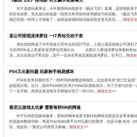
《极品飞车》推电影 男主飙车花絮曝光
对于游戏玩家来说，今年最期待的电影非《极品飞车》莫属，这部电影将于
的宣传攻势，首先放出的就是一段男主角苦练特殊驾驶技巧的花絮。《极品飞车1
都已经第一时间上手体验了，虽然该游戏的移动版依然是杳无音讯，...
阅读全文
某公司惊现泷泽萝拉 一IT男却无动于衷
请女优助阵成了今年很多公司年会的流行节目，上周上海某游戏公司请到
天的360年会上更是有泷泽萝拉亮相出台。 从图片上看泷泽萝拉身着粉色短
演，后台还跟众IT男合影，其中一位绿衣男更是紧贴泷泽萝拉，右手已...
阅读全
PS4又出新问题 玩家称手柄易揉坏
PS4在发售初期经历了一段时间的频繁故障报告，比如著名的“死亡红蓝线
会陆续出现。近日，国外Reddit社区用户mike2ta发帖表示，为了方便与好
了一支手柄，然而近来这两支手柄都出现了一些小问...
阅读全文>>
索尼云游戏太坑爹 需要每秒5M的网速
对于任何的流媒体服务，更快的网络速度与更好的网络连接必定会带来最
的流媒体数据传输，将是PlayStatio新平台对玩家们的要求，也是马修·哈珀（Mathe
议，他提到：“索尼公司推荐大家确...
阅读全文>>