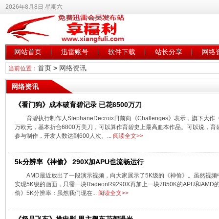
2026年8月8日 星期六
网站首页
迅雷账号
软件下载
站长分享
网络
首页
>
网络资讯
当前位置：
网络资讯
《看门狗》成本破育碧记录 已花6500万刀
育碧执行制作人StephaneDecroix日前向《Challenges》表示，旗
万欧元，基本折合6800万美刀，可以算作育碧史上最高血本作品。可以说，育
参与制作，开发人数达到600人次。...
阅读全文>>
5k分辨率《神偷》 290X加APU也流畅运行
AMD最近放出了一段演示视频，向大家展示了5K级的《神偷》。虽然视频
实现5K级的画面，只需一块RadeonR9290X再加上一块7850K的APU和AMD的M
偷》5K分辨率：虽然我们现在...
阅读全文>>