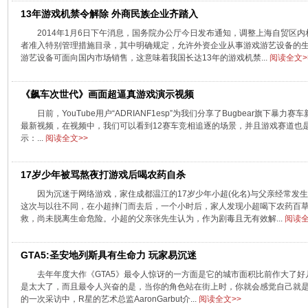
13年游戏机禁令解除 外商民族企业齐踏入
2014年1月6日下午消息，国务院办公厅今日发布通知，调整上海自贸区
者准入特别管理措施目录，其中明确规定，允许外资企业从事游戏游艺设备的
游艺设备可面向国内市场销售，这意味着我国长达13年的游戏机禁...
阅读全文>
《飙车次世代》画面超逼真游戏演示视频
日前，YouTube用户“ADRIANF1esp”为我们分享了Bugbear旗下暴力
最新视频，在视频中，我们可以看到12赛车竞相追逐的场景，并且游戏赛道也
示：...
阅读全文>>
17岁少年被骂熬夜打游戏后喝农药自杀
因为沉迷于网络游戏，家住成都温江的17岁少年小超(化名)与父亲经常发
这次与以往不同，在小超摔门而去后，一个小时后，家人发现小超喝下农药百
救，尚未脱离生命危险。小超的父亲张先生认为，作为剧毒且无有效解...
阅读全
GTA5:圣安地列斯具有生命力 玩家易沉迷
去年年度大作《GTA5》最令人惊讶的一方面是它的城市面积比前作大了好几倍
是太大了，而且最令人兴奋的是，当你的角色站在街上时，你就会感觉自己就
的一次采访中，R星的艺术总监AaronGarbut介...
阅读全文>>