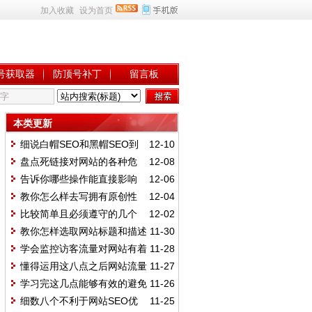
加入收藏
设为首页
号获取器
防顶号补丁
留言板
本类更新
细说白帽SEO和黑帽SEO到
12-10
底有什么本质区别
盘点死链接对网站的各种危
12-08
害和有什么坏处
告诉你哪些操作能直接影响
12-06
网站关键词排名
教你怎么样去写拥有原创性
12-04
的伪原创文章
比较简单且必须遵守的几个
12-02
新手SEO细节
教你怎样选取网站标题和描述
11-30
且进行优化
学会监控访客流量对网站有着
11-28
什么样的好处
懂得运用这八点之后网站流量
11-27
不再是问题
学习完这几点能够有效的避免
11-26
网站被惩罚
细数八个不利于网站SEO优
11-25