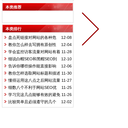
化的错误操作
本类推荐
本类排行
盘点死链接对网站的各种危
12-08
害和有什么坏处
教你怎么样去写拥有原创性
12-04
的伪原创文章
学会监控访客流量对网站有着
11-28
什么样的好处
细说白帽SEO和黑帽SEO到
12-10
底有什么本质区别
告诉你哪些操作能直接影响
12-06
网站关键词排名
教你怎样选取网站标题和描述
11-30
且进行优化
懂得运用这八点之后网站流量
11-27
不再是问题
细数八个不利于网站SEO优
11-25
化的错误操作
学习完这几点能够有效的避免
11-26
网站被惩罚
比较简单且必须遵守的几个
12-02
新手SEO细节