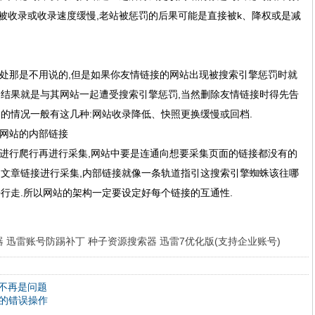
被收录或收录速度缓慢,老站被惩罚的后果可能是直接被k、降权或是减
那是不用说的,但是如果你友情链接的网站出现被搜索引擎惩罚时就
的结果就是与其网站一起遭受搜索引擎惩罚,当然删除友情链接时得先告
的情况一般有这几种:网站收录降低、快照更换缓慢或回档.
网站的内部链接
行爬行再进行采集,网站中要是连通向想要采集页面的链接都没有的
的文章链接进行采集,内部链接就像一条轨道指引这搜索引擎蜘蛛该往哪
行走.所以网站的架构一定要设定好每个链接的互通性.
器
迅雷账号防踢补丁
种子资源搜索器
迅雷7优化版(支持企业账号)
不再是问题
化的错误操作